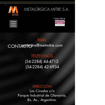
METALÚRGICA MITRE S.A.
Centro Oficial:
MAIL
metmitre@metmitre.com
CONTACTO
TELÉFONOS
(54-2284) 44-4712
(
54-2284) 42-6934
DIRECCIÓN
Los Ciruelos s/n
Parque Industrial de
Olavarría,
Bs. As.,
Argentina.