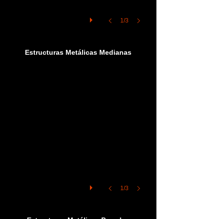
1/3
Cinta Transportadora
Estructuras Metálicas Medianas
1/3
Plataforma en Altura